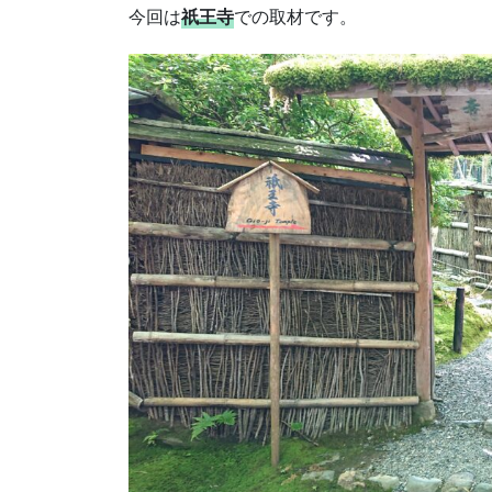
今回は
祇王寺
での取材です。