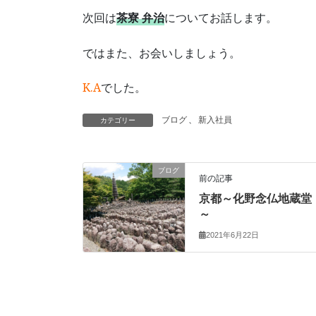
次回は
茶寮 弁治
についてお話します。
ではまた、お会いしましょう。
K.A
でした。
ブログ
、
新入社員
カテゴリー
ブログ
前の記事
京都～化野念仏地蔵堂
～
2021年6月22日