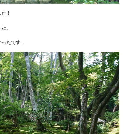
した！
した。
かったです！