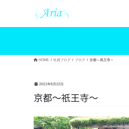
コ
ナ
ン
ビ
テ
ゲ
ン
ー
ツ
シ
へ
ョ
ス
ン
キ
に
ッ
移
HOME
社員ブログ
ブログ
京都～祇王寺～
プ
動
2021年6月22日
京都～祇王寺～