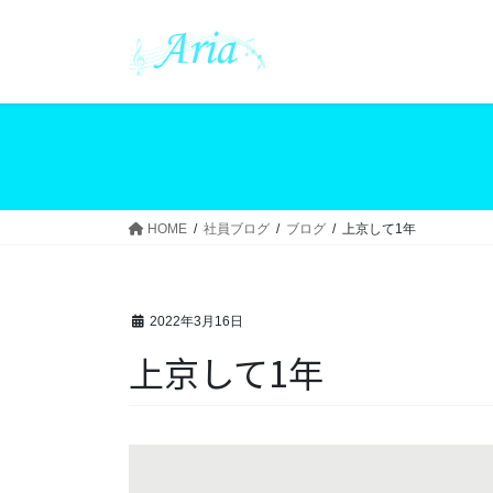
コ
ナ
ン
ビ
テ
ゲ
ン
ー
ツ
シ
へ
ョ
ス
ン
キ
に
ッ
移
HOME
社員ブログ
ブログ
上京して1年
プ
動
2022年3月16日
上京して1年