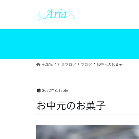
コ
ナ
ン
ビ
テ
ゲ
ン
ー
ツ
シ
へ
ョ
ス
ン
キ
に
ッ
移
HOME
社員ブログ
ブログ
お中元のお菓子
プ
動
2022年8月25日
お中元のお菓子